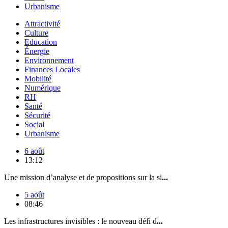
Urbanisme
Attractivité
Culture
Education
Énergie
Environnement
Finances Locales
Mobilité
Numérique
RH
Santé
Sécurité
Social
Urbanisme
6 août
13:12
Une mission d’analyse et de propositions sur la si
...
5 août
08:46
Les infrastructures invisibles : le nouveau défi d
...