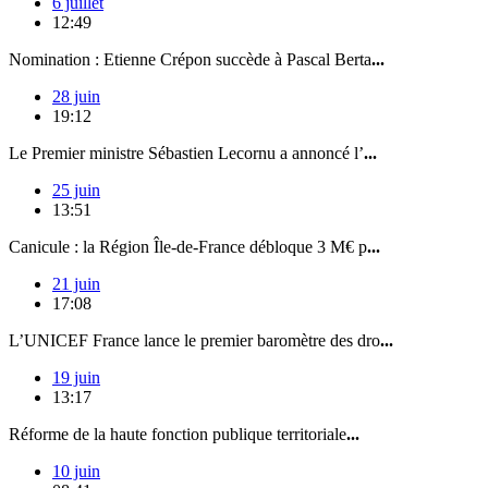
6 juillet
12:49
Nomination : Etienne Crépon succède à Pascal Berta
...
28 juin
19:12
Le Premier ministre Sébastien Lecornu a annoncé l’
...
25 juin
13:51
Canicule : la Région Île-de-France débloque 3 M€ p
...
21 juin
17:08
L’UNICEF France lance le premier baromètre des dro
...
19 juin
13:17
Réforme de la haute fonction publique territoriale
...
10 juin