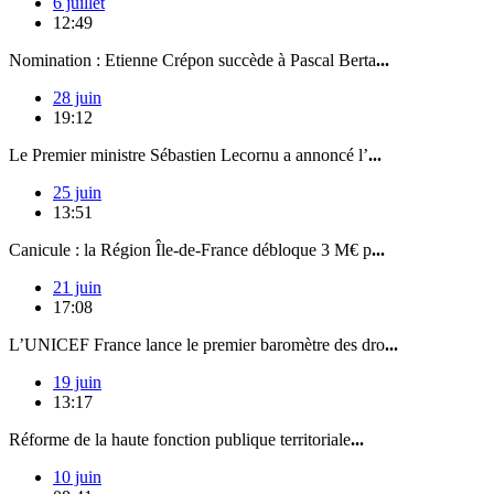
6 juillet
12:49
Nomination : Etienne Crépon succède à Pascal Berta
...
28 juin
19:12
Le Premier ministre Sébastien Lecornu a annoncé l’
...
25 juin
13:51
Canicule : la Région Île-de-France débloque 3 M€ p
...
21 juin
17:08
L’UNICEF France lance le premier baromètre des dro
...
19 juin
13:17
Réforme de la haute fonction publique territoriale
...
10 juin