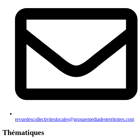
revuedescollectiviteslocales@groupemediadesterritoires.com
Thématiques