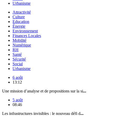
Urbanisme
Attractivité
Culture
Education
Énergie
Environnement
Finances Locales
Mobilité
Numérique
RH
Santé
Sécurité
Social
Urbanisme
6 août
13:12
Une mission d’analyse et de propositions sur la si
...
5 août
08:46
Les infrastructures invisibles : le nouveau défi d
...