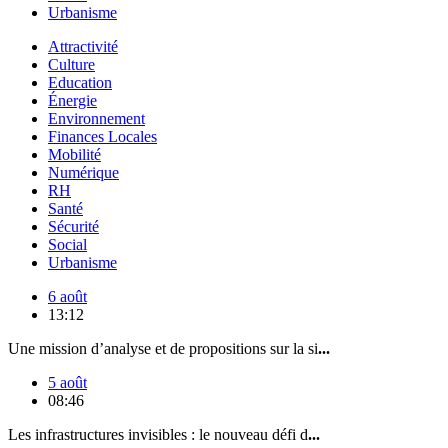
Urbanisme
Attractivité
Culture
Education
Énergie
Environnement
Finances Locales
Mobilité
Numérique
RH
Santé
Sécurité
Social
Urbanisme
6 août
13:12
Une mission d’analyse et de propositions sur la si
...
5 août
08:46
Les infrastructures invisibles : le nouveau défi d
...