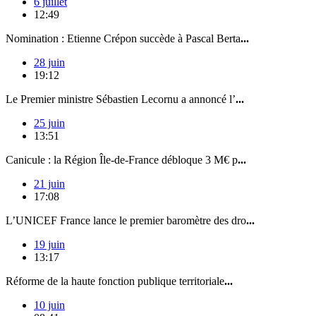
6 juillet
12:49
Nomination : Etienne Crépon succède à Pascal Berta
...
28 juin
19:12
Le Premier ministre Sébastien Lecornu a annoncé l’
...
25 juin
13:51
Canicule : la Région Île-de-France débloque 3 M€ p
...
21 juin
17:08
L’UNICEF France lance le premier baromètre des dro
...
19 juin
13:17
Réforme de la haute fonction publique territoriale
...
10 juin