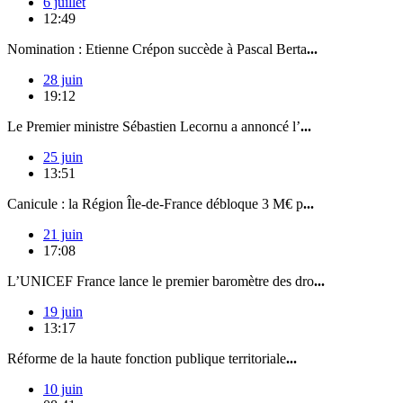
6 juillet
12:49
Nomination : Etienne Crépon succède à Pascal Berta
...
28 juin
19:12
Le Premier ministre Sébastien Lecornu a annoncé l’
...
25 juin
13:51
Canicule : la Région Île-de-France débloque 3 M€ p
...
21 juin
17:08
L’UNICEF France lance le premier baromètre des dro
...
19 juin
13:17
Réforme de la haute fonction publique territoriale
...
10 juin