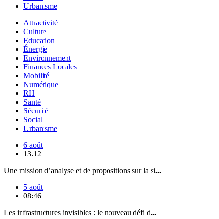
Urbanisme
Attractivité
Culture
Education
Énergie
Environnement
Finances Locales
Mobilité
Numérique
RH
Santé
Sécurité
Social
Urbanisme
6 août
13:12
Une mission d’analyse et de propositions sur la si
...
5 août
08:46
Les infrastructures invisibles : le nouveau défi d
...