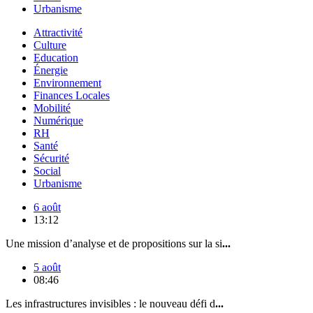
Urbanisme
Attractivité
Culture
Education
Énergie
Environnement
Finances Locales
Mobilité
Numérique
RH
Santé
Sécurité
Social
Urbanisme
6 août
13:12
Une mission d’analyse et de propositions sur la si
...
5 août
08:46
Les infrastructures invisibles : le nouveau défi d
...