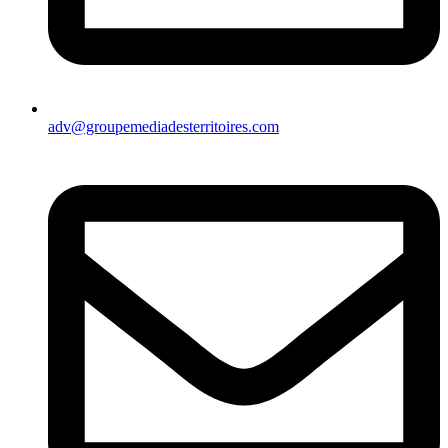
adv@groupemediadesterritoires.com