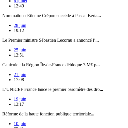
6 juillet
12:49
Nomination : Etienne Crépon succède à Pascal Berta
...
28 juin
19:12
Le Premier ministre Sébastien Lecornu a annoncé l’
...
25 juin
13:51
Canicule : la Région Île-de-France débloque 3 M€ p
...
21 juin
17:08
L’UNICEF France lance le premier baromètre des dro
...
19 juin
13:17
Réforme de la haute fonction publique territoriale
...
10 juin