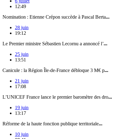
6 juillet
12:49
Nomination : Etienne Crépon succède à Pascal Berta
...
28 juin
19:12
Le Premier ministre Sébastien Lecornu a annoncé l’
...
25 juin
13:51
Canicule : la Région Île-de-France débloque 3 M€ p
...
21 juin
17:08
L’UNICEF France lance le premier baromètre des dro
...
19 juin
13:17
Réforme de la haute fonction publique territoriale
...
10 juin