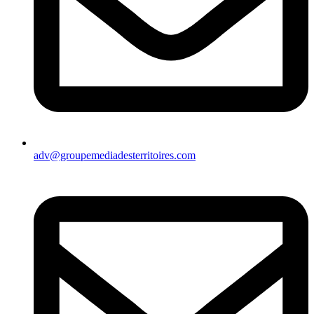
adv@groupemediadesterritoires.com