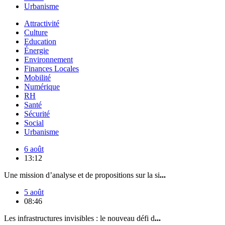
Urbanisme
Attractivité
Culture
Education
Énergie
Environnement
Finances Locales
Mobilité
Numérique
RH
Santé
Sécurité
Social
Urbanisme
6 août
13:12
Une mission d’analyse et de propositions sur la si
...
5 août
08:46
Les infrastructures invisibles : le nouveau défi d
...