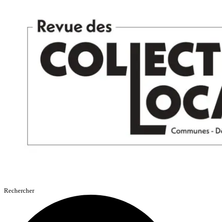
Aller
au
contenu
Rechercher