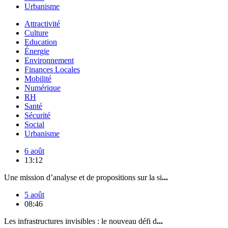
Urbanisme
Attractivité
Culture
Education
Énergie
Environnement
Finances Locales
Mobilité
Numérique
RH
Santé
Sécurité
Social
Urbanisme
6 août
13:12
Une mission d’analyse et de propositions sur la si
...
5 août
08:46
Les infrastructures invisibles : le nouveau défi d
...