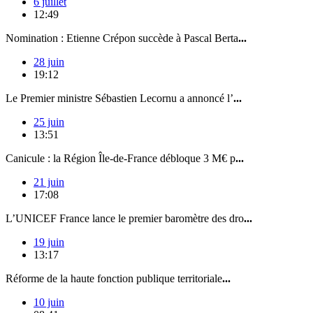
6 juillet
12:49
Nomination : Etienne Crépon succède à Pascal Berta
...
28 juin
19:12
Le Premier ministre Sébastien Lecornu a annoncé l’
...
25 juin
13:51
Canicule : la Région Île-de-France débloque 3 M€ p
...
21 juin
17:08
L’UNICEF France lance le premier baromètre des dro
...
19 juin
13:17
Réforme de la haute fonction publique territoriale
...
10 juin