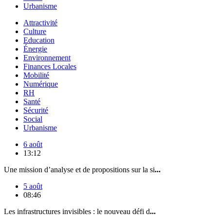
Urbanisme
Attractivité
Culture
Education
Énergie
Environnement
Finances Locales
Mobilité
Numérique
RH
Santé
Sécurité
Social
Urbanisme
6 août
13:12
Une mission d’analyse et de propositions sur la si
...
5 août
08:46
Les infrastructures invisibles : le nouveau défi d
...