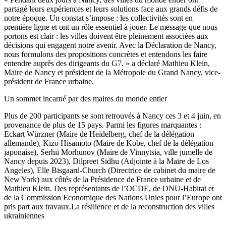
partagé leurs expériences et leurs solutions face aux grands défis de
notre époque. Un constat s’impose : les collectivités sont en
première ligne et ont un rôle essentiel à jouer. Le message que nous
portons est clair : les villes doivent être pleinement associées aux
décisions qui engagent notre avenir. Avec la Déclaration de Nancy,
nous formulons des propositions concrètes et entendons les faire
entendre auprès des dirigeants du G7. » a déclaré Mathieu Klein,
Maire de Nancy et président de la Métropole du Grand Nancy, vice-
président de France urbaine.
Un sommet incarné par des maires du monde entier
Plus de 200 participants se sont retrouvés à Nancy ces 3 et 4 juin, en
provenance de plus de 15 pays. Parmi les figures marquantes :
Eckart Würzner (Maire de Heidelberg, chef de la délégation
allemande), Kizo Hisamoto (Maire de Kobe, chef de la délégation
japonaise), Serhii Morhunov (Maire de Vinnytsia, ville jumelle de
Nancy depuis 2023), Dilpreet Sidhu (Adjointe à la Maire de Los
Angeles), Elle Bisgaard-Church (Directrice de cabinet du maire de
New York) aux côtés de la Présidence de France urbaine et de
Mathieu Klein. Des représentants de l’OCDE, de ONU-Habitat et
de la Commission Economique des Nations Unies pour l’Europe ont
pris part aux travaux.La résilience et de la reconstruction des villes
ukrainiennes