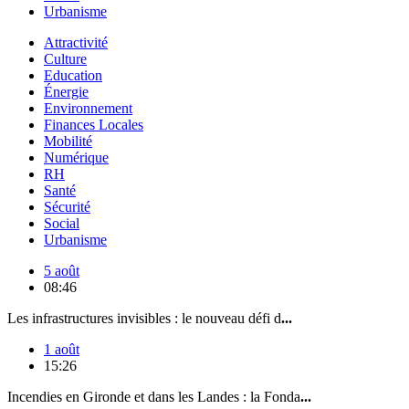
Urbanisme
Attractivité
Culture
Education
Énergie
Environnement
Finances Locales
Mobilité
Numérique
RH
Santé
Sécurité
Social
Urbanisme
5 août
08:46
Les infrastructures invisibles : le nouveau défi d
...
1 août
15:26
Incendies en Gironde et dans les Landes : la Fonda
...