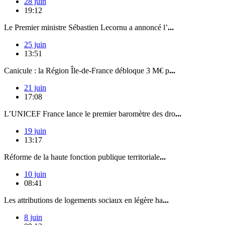
28 juin
19:12
Le Premier ministre Sébastien Lecornu a annoncé l’
...
25 juin
13:51
Canicule : la Région Île-de-France débloque 3 M€ p
...
21 juin
17:08
L’UNICEF France lance le premier baromètre des dro
...
19 juin
13:17
Réforme de la haute fonction publique territoriale
...
10 juin
08:41
Les attributions de logements sociaux en légère ha
...
8 juin