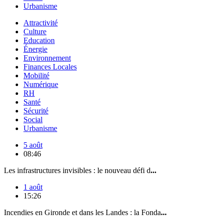
Urbanisme
Attractivité
Culture
Education
Énergie
Environnement
Finances Locales
Mobilité
Numérique
RH
Santé
Sécurité
Social
Urbanisme
5 août
08:46
Les infrastructures invisibles : le nouveau défi d
...
1 août
15:26
Incendies en Gironde et dans les Landes : la Fonda
...