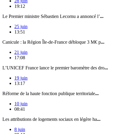
28 juin
19:12
Le Premier ministre Sébastien Lecornu a annoncé l’
...
25 juin
13:51
Canicule : la Région Île-de-France débloque 3 M€ p
...
21 juin
17:08
L’UNICEF France lance le premier baromètre des dro
...
19 juin
13:17
Réforme de la haute fonction publique territoriale
...
10 juin
08:41
Les attributions de logements sociaux en légère ha
...
8 juin