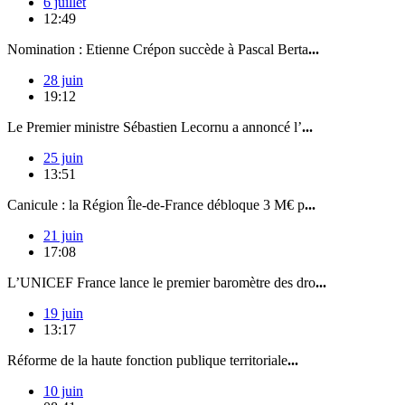
6 juillet
12:49
Nomination : Etienne Crépon succède à Pascal Berta
...
28 juin
19:12
Le Premier ministre Sébastien Lecornu a annoncé l’
...
25 juin
13:51
Canicule : la Région Île-de-France débloque 3 M€ p
...
21 juin
17:08
L’UNICEF France lance le premier baromètre des dro
...
19 juin
13:17
Réforme de la haute fonction publique territoriale
...
10 juin