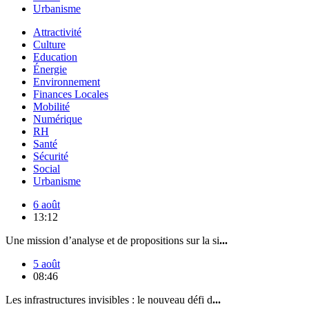
Urbanisme
Attractivité
Culture
Education
Énergie
Environnement
Finances Locales
Mobilité
Numérique
RH
Santé
Sécurité
Social
Urbanisme
6 août
13:12
Une mission d’analyse et de propositions sur la si
...
5 août
08:46
Les infrastructures invisibles : le nouveau défi d
...