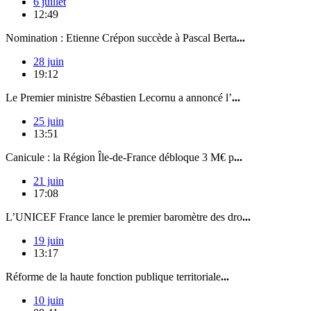
6 juillet
12:49
Nomination : Etienne Crépon succède à Pascal Berta
...
28 juin
19:12
Le Premier ministre Sébastien Lecornu a annoncé l’
...
25 juin
13:51
Canicule : la Région Île-de-France débloque 3 M€ p
...
21 juin
17:08
L’UNICEF France lance le premier baromètre des dro
...
19 juin
13:17
Réforme de la haute fonction publique territoriale
...
10 juin