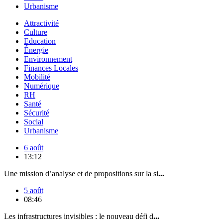
Urbanisme
Attractivité
Culture
Education
Énergie
Environnement
Finances Locales
Mobilité
Numérique
RH
Santé
Sécurité
Social
Urbanisme
6 août
13:12
Une mission d’analyse et de propositions sur la si
...
5 août
08:46
Les infrastructures invisibles : le nouveau défi d
...