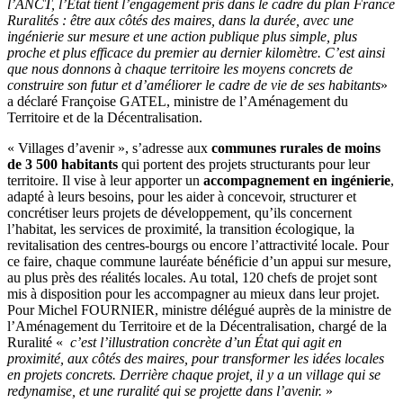
l’ANCT, l’État tient l’engagement pris dans le cadre du plan France
Ruralités : être aux côtés des maires, dans la durée, avec une
ingénierie sur mesure et une action publique plus simple, plus
proche et plus efficace du premier au dernier kilomètre. C’est ainsi
que nous donnons à chaque territoire les moyens concrets de
construire son futur et d’améliorer le cadre de vie de ses habitants
»
a déclaré Françoise GATEL, ministre de l’Aménagement du
Territoire et de la Décentralisation.
« Villages d’avenir », s’adresse aux
communes rurales de moins
de 3 500 habitants
qui portent des projets structurants pour leur
territoire. Il vise à leur apporter un
accompagnement en ingénierie
,
adapté à leurs besoins, pour les aider à concevoir, structurer et
concrétiser leurs projets de développement, qu’ils concernent
l’habitat, les services de proximité, la transition écologique, la
revitalisation des centres-bourgs ou encore l’attractivité locale. Pour
ce faire, chaque commune lauréate bénéficie d’un appui sur mesure,
au plus près des réalités locales. Au total, 120 chefs de projet sont
mis à disposition pour les accompagner au mieux dans leur projet.
Pour Michel FOURNIER, ministre délégué auprès de la ministre de
l’Aménagement du Territoire et de la Décentralisation, chargé de la
Ruralité «
c’est l’illustration concrète d’un État qui agit en
proximité, aux côtés des maires, pour transformer les idées locales
en projets concrets. Derrière chaque projet, il y a un village qui se
redynamise, et une ruralité qui se projette dans l’avenir.
»