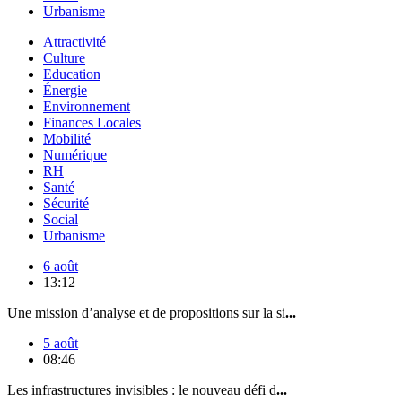
Urbanisme
Attractivité
Culture
Education
Énergie
Environnement
Finances Locales
Mobilité
Numérique
RH
Santé
Sécurité
Social
Urbanisme
6 août
13:12
Une mission d’analyse et de propositions sur la si
...
5 août
08:46
Les infrastructures invisibles : le nouveau défi d
...