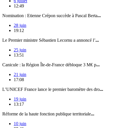
6 juillet
12:49
Nomination : Etienne Crépon succède à Pascal Berta
...
28 juin
19:12
Le Premier ministre Sébastien Lecornu a annoncé l’
...
25 juin
13:51
Canicule : la Région Île-de-France débloque 3 M€ p
...
21 juin
17:08
L’UNICEF France lance le premier baromètre des dro
...
19 juin
13:17
Réforme de la haute fonction publique territoriale
...
10 juin