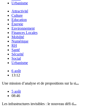
Urbanisme
Attractivité
Culture
Education
Énergie
Environnement
Finances Locales
Mobilité
Numérique
RH
Santé
Sécurité
Social
Urbanisme
6 août
13:12
Une mission d’analyse et de propositions sur la si
...
5 août
08:46
Les infrastructures invisibles : le nouveau défi d
...