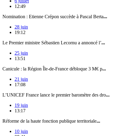
6 juillet
12:49
Nomination : Etienne Crépon succède à Pascal Berta
...
28 juin
19:12
Le Premier ministre Sébastien Lecornu a annoncé l’
...
25 juin
13:51
Canicule : la Région Île-de-France débloque 3 M€ p
...
21 juin
17:08
L’UNICEF France lance le premier baromètre des dro
...
19 juin
13:17
Réforme de la haute fonction publique territoriale
...
10 juin