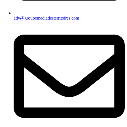
adv@groupemediadesterritoires.com