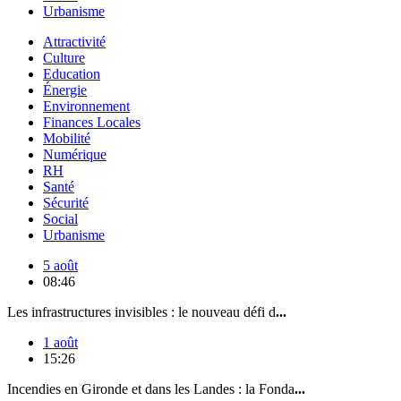
Urbanisme
Attractivité
Culture
Education
Énergie
Environnement
Finances Locales
Mobilité
Numérique
RH
Santé
Sécurité
Social
Urbanisme
5 août
08:46
Les infrastructures invisibles : le nouveau défi d
...
1 août
15:26
Incendies en Gironde et dans les Landes : la Fonda
...