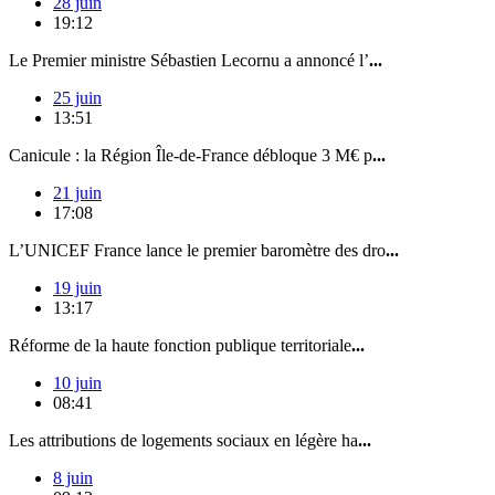
28 juin
19:12
Le Premier ministre Sébastien Lecornu a annoncé l’
...
25 juin
13:51
Canicule : la Région Île-de-France débloque 3 M€ p
...
21 juin
17:08
L’UNICEF France lance le premier baromètre des dro
...
19 juin
13:17
Réforme de la haute fonction publique territoriale
...
10 juin
08:41
Les attributions de logements sociaux en légère ha
...
8 juin