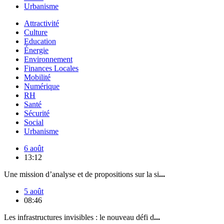
Urbanisme
Attractivité
Culture
Education
Énergie
Environnement
Finances Locales
Mobilité
Numérique
RH
Santé
Sécurité
Social
Urbanisme
6 août
13:12
Une mission d’analyse et de propositions sur la si
...
5 août
08:46
Les infrastructures invisibles : le nouveau défi d
...