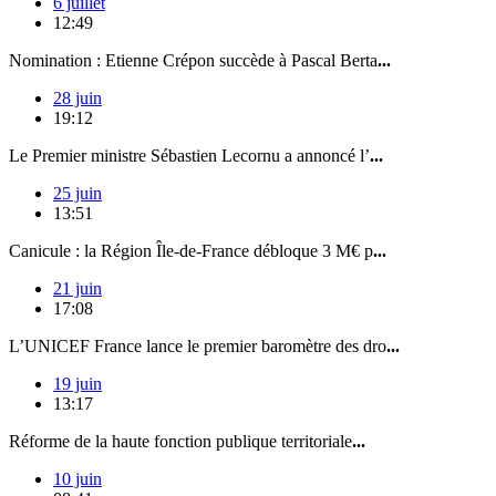
6 juillet
12:49
Nomination : Etienne Crépon succède à Pascal Berta
...
28 juin
19:12
Le Premier ministre Sébastien Lecornu a annoncé l’
...
25 juin
13:51
Canicule : la Région Île-de-France débloque 3 M€ p
...
21 juin
17:08
L’UNICEF France lance le premier baromètre des dro
...
19 juin
13:17
Réforme de la haute fonction publique territoriale
...
10 juin