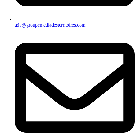
adv@groupemediadesterritoires.com