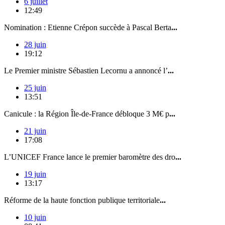
6 juillet
12:49
Nomination : Etienne Crépon succède à Pascal Berta
...
28 juin
19:12
Le Premier ministre Sébastien Lecornu a annoncé l’
...
25 juin
13:51
Canicule : la Région Île-de-France débloque 3 M€ p
...
21 juin
17:08
L’UNICEF France lance le premier baromètre des dro
...
19 juin
13:17
Réforme de la haute fonction publique territoriale
...
10 juin