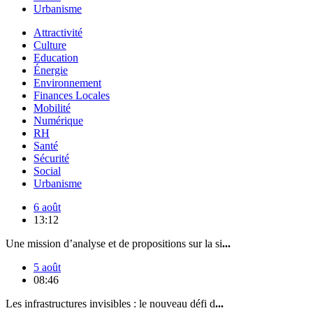
Urbanisme
Attractivité
Culture
Education
Énergie
Environnement
Finances Locales
Mobilité
Numérique
RH
Santé
Sécurité
Social
Urbanisme
6 août
13:12
Une mission d’analyse et de propositions sur la si
...
5 août
08:46
Les infrastructures invisibles : le nouveau défi d
...