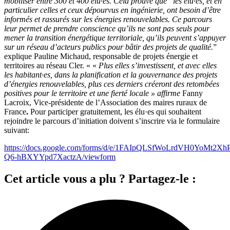
mobiliser entre 300 et 400 élu·es. Cela prouve que les élu·es, et en
particulier celles et ceux dépourvus en ingénierie, ont besoin d’être
informés et rassurés sur les énergies renouvelables. Ce parcours
leur permet de prendre conscience qu’ils ne sont pas seuls pour
mener la transition énergétique territoriale, qu’ils peuvent s’appuyer
sur un réseau d’acteurs publics pour bâtir des projets de qualité.
”
explique Pauline Michaud, responsable de projets énergie et
territoires au réseau Cler. « «
Plus elles s’investissent, et avec elles
les habitant·es, dans la planification et la gouvernance des projets
d’énergies renouvelables, plus ces derniers créeront des retombées
positives pour le territoire et une fierté locale » affirme
Fanny
Lacroix, Vice-présidente de l’Association des maires ruraux de
France
.
Pour participer gratuitement, les élu·es qui souhaitent
rejoindre le parcours d’initiation doivent s’inscrire via le formulaire
suivant:
https://docs.google.com/forms/d/e/1FAIpQLSfWoLrdVH0YoMt2
Q6-hBXYYpd7XactzA/viewform
Cet article vous a plu ? Partagez-le :