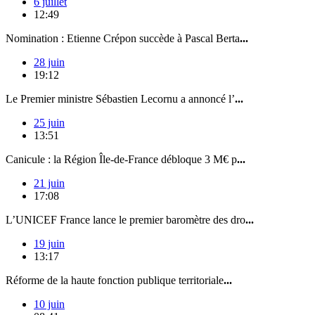
6 juillet
12:49
Nomination : Etienne Crépon succède à Pascal Berta
...
28 juin
19:12
Le Premier ministre Sébastien Lecornu a annoncé l’
...
25 juin
13:51
Canicule : la Région Île-de-France débloque 3 M€ p
...
21 juin
17:08
L’UNICEF France lance le premier baromètre des dro
...
19 juin
13:17
Réforme de la haute fonction publique territoriale
...
10 juin