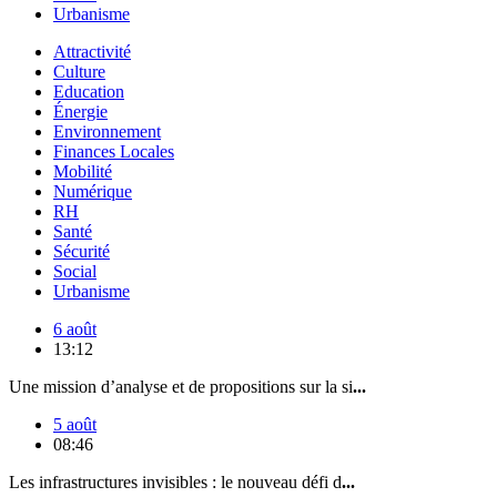
Urbanisme
Attractivité
Culture
Education
Énergie
Environnement
Finances Locales
Mobilité
Numérique
RH
Santé
Sécurité
Social
Urbanisme
6 août
13:12
Une mission d’analyse et de propositions sur la si
...
5 août
08:46
Les infrastructures invisibles : le nouveau défi d
...