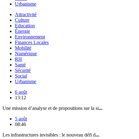
Urbanisme
Attractivité
Culture
Education
Énergie
Environnement
Finances Locales
Mobilité
Numérique
RH
Santé
Sécurité
Social
Urbanisme
6 août
13:12
Une mission d’analyse et de propositions sur la si
...
5 août
08:46
Les infrastructures invisibles : le nouveau défi d
...