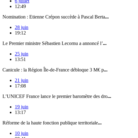
6 juillet
12:49
Nomination : Etienne Crépon succède à Pascal Berta
...
28 juin
19:12
Le Premier ministre Sébastien Lecornu a annoncé l’
...
25 juin
13:51
Canicule : la Région Île-de-France débloque 3 M€ p
...
21 juin
17:08
L’UNICEF France lance le premier baromètre des dro
...
19 juin
13:17
Réforme de la haute fonction publique territoriale
...
10 juin