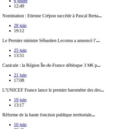
6 juillet
12:49
Nomination : Etienne Crépon succède à Pascal Berta
...
28 juin
19:12
Le Premier ministre Sébastien Lecornu a annoncé l’
...
25 juin
13:51
Canicule : la Région Île-de-France débloque 3 M€ p
...
21 juin
17:08
L’UNICEF France lance le premier baromètre des dro
...
19 juin
13:17
Réforme de la haute fonction publique territoriale
...
10 juin