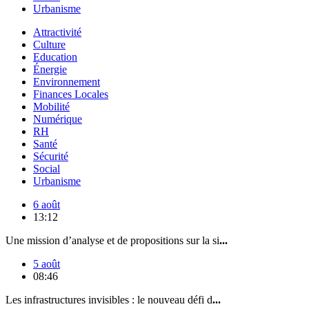
Urbanisme
Attractivité
Culture
Education
Énergie
Environnement
Finances Locales
Mobilité
Numérique
RH
Santé
Sécurité
Social
Urbanisme
6 août
13:12
Une mission d’analyse et de propositions sur la si
...
5 août
08:46
Les infrastructures invisibles : le nouveau défi d
...