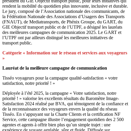
président du GIE Objectif transport public, pour leurs initiatives qui
rendent la mobilité du quotidien plus innovante, inclusive et durable.
Le jury, composé de l’Association nationale des communicants, de
la Fédération Nationale des Associations d’Usagers des Transports
(FNAUT), de Mediatransports, de Phénix Groupe, du GART, du
GIE Objectif transport public et de l’UTPF, a désigné les lauréats
des meilleures campagnes de communication 2025. Le GART et
l’UTPF ont par ailleurs distingué les meilleures initiatives de
transport public.
Catégorie « Information sur le réseau et services aux voyageurs
»
Lauréat de la meilleure campagne de communication
Tisséo voyageurs pour la campagne qualité-satisfaction « votre
satisfaction, notre priorité ! »
Déployée à l’été 2025, la campagne « Votre satisfaction, notre
priorité ! » valorise les excellents résultats du Baromètre Image-
Satisfaction 2024 réalisé par BVA, qui témoignent de la confiance et
de la reconnaissance des voyageurs envers la qualité du réseau
Tisséo. En s’appuyant sur la Charte Clients et la certification NF
Service, cette campagne illustre l’engagement quotidien des 2 500
agentes et agents à offrir bien plus qu’un simple trajet : une
expérience de voyage agréable, sûre et fluide. Diffusée sur