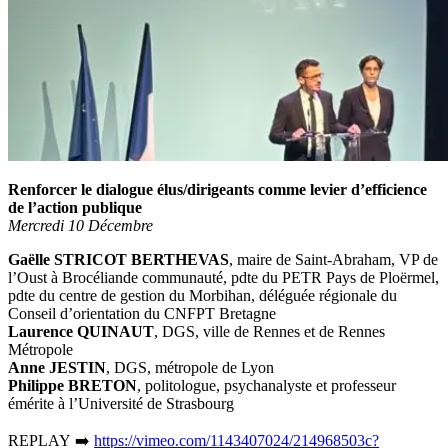
Renforcer le dialogue élus/dirigeants comme levier d’efficience
de l’action publique
Mercredi 10 Décembre
Gaëlle
STRICOT BERTHEVAS
, maire de Saint-Abraham, VP de
l’Oust à Brocéliande communauté, pdte du PETR Pays de Ploërmel,
pdte du centre de gestion du Morbihan, déléguée régionale du
Conseil d’orientation du CNFPT Bretagne
Laurence QUINAUT
, DGS, ville de Rennes et de Rennes
Métropole
Anne
JESTIN
, DGS, métropole de Lyon
Philippe BRETON
, politologue, psychanalyste et professeur
émérite à l’Université de Strasbourg
REPLAY ➡️
https://vimeo.com/1143407024/214968503c?