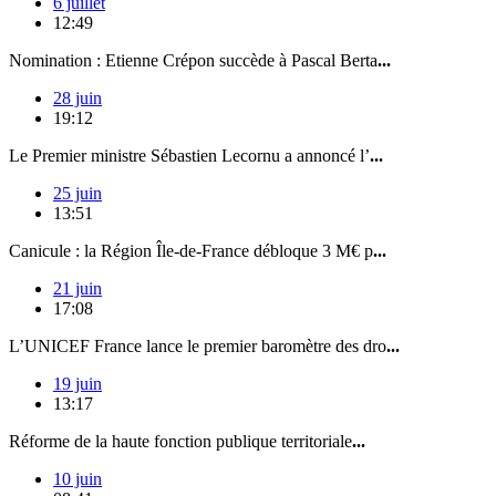
6 juillet
12:49
Nomination : Etienne Crépon succède à Pascal Berta
...
28 juin
19:12
Le Premier ministre Sébastien Lecornu a annoncé l’
...
25 juin
13:51
Canicule : la Région Île-de-France débloque 3 M€ p
...
21 juin
17:08
L’UNICEF France lance le premier baromètre des dro
...
19 juin
13:17
Réforme de la haute fonction publique territoriale
...
10 juin