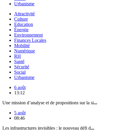
Urbanisme
Attractivité
Culture
Education
Énergie
Environnement
Finances Locales
Mobilité
Numérique
RH
Santé
Sécurité
Social
Urbanisme
6 août
13:12
Une mission d’analyse et de propositions sur la si
...
5 août
08:46
Les infrastructures invisibles : le nouveau défi d
...