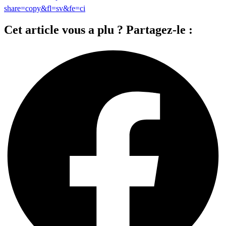
share=copy&fl=sv&fe=ci
Cet article vous a plu ? Partagez-le :