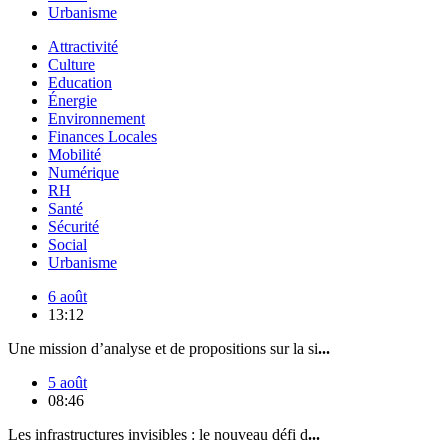
Urbanisme
Attractivité
Culture
Education
Énergie
Environnement
Finances Locales
Mobilité
Numérique
RH
Santé
Sécurité
Social
Urbanisme
6 août
13:12
Une mission d’analyse et de propositions sur la si
...
5 août
08:46
Les infrastructures invisibles : le nouveau défi d
...