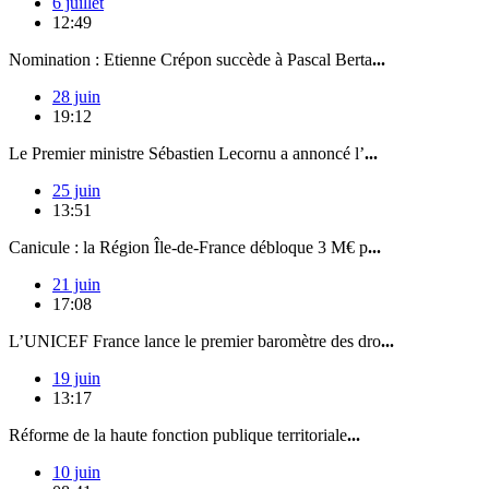
6 juillet
12:49
Nomination : Etienne Crépon succède à Pascal Berta
...
28 juin
19:12
Le Premier ministre Sébastien Lecornu a annoncé l’
...
25 juin
13:51
Canicule : la Région Île-de-France débloque 3 M€ p
...
21 juin
17:08
L’UNICEF France lance le premier baromètre des dro
...
19 juin
13:17
Réforme de la haute fonction publique territoriale
...
10 juin