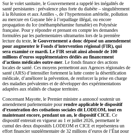
Sur le volet sanitaire, le Gouvernement a rappelé les inégalités de
santé persistantes : prévalence plus forte du diabète – singulièrement
à la Réunion et aux Antilles -, de l’hypertension artérielle, pollution
au mercure en Guyane liée à l’orpaillage illégal, ou encore
propagation du Ice (méthamphétamine fumable) en Polynésie
française. Pour y répondre et prenant en compte les demandes
formulées par les parlementaires ultramarins lors de la première
lecture du texte,
le Gouvernement a donc déposé un amendement
pour augmenter le Fonds d’intervention régional (FIR), qui
sera examiné ce mardi. Le FIR serait ainsi abondé de 100
millions d’euros supplémentaires dédiés au financement
d’actions médicales outre-mer
. Le fonds finance des actions
locales de santé. Ces moyens permettront aux Agences régionales de
santé (ARS) d’intensifier fortement la lutte contre la désertification
médicale, d’améliorer la prévention, de renforcer la prise en charge
des maladies prévalentes et de développer des expérimentations
adaptées aux réalités de chaque territoire.
Concernant Mayotte, le Premier ministre a annoncé soutenir un
amendement parlementaire pour
rendre applicable le dispositif
d’exonération des cotisations sociales dit LODEOM, tout en
maintenant encore, pendant un an, le dispositif CICE
. Ce
dispositif entrerait en vigueur au 1 er juillet 2026, permettant le
cumul des deux dispositifs LODEOM et CICE et représentera un
effort financier supplémentaire de 32 millions d’euros de l’État pour