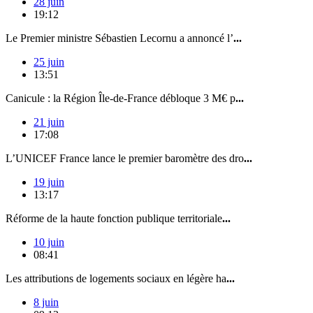
28 juin
19:12
Le Premier ministre Sébastien Lecornu a annoncé l’
...
25 juin
13:51
Canicule : la Région Île-de-France débloque 3 M€ p
...
21 juin
17:08
L’UNICEF France lance le premier baromètre des dro
...
19 juin
13:17
Réforme de la haute fonction publique territoriale
...
10 juin
08:41
Les attributions de logements sociaux en légère ha
...
8 juin