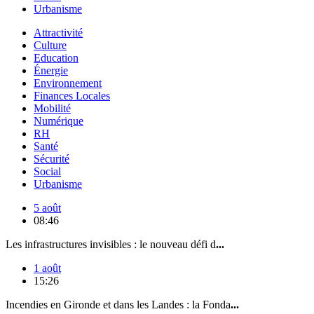
Urbanisme
Attractivité
Culture
Education
Énergie
Environnement
Finances Locales
Mobilité
Numérique
RH
Santé
Sécurité
Social
Urbanisme
5 août
08:46
Les infrastructures invisibles : le nouveau défi d
...
1 août
15:26
Incendies en Gironde et dans les Landes : la Fonda
...