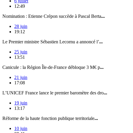
6 juillet
12:49
Nomination : Etienne Crépon succède à Pascal Berta
...
28 juin
19:12
Le Premier ministre Sébastien Lecornu a annoncé l’
...
25 juin
13:51
Canicule : la Région Île-de-France débloque 3 M€ p
...
21 juin
17:08
L’UNICEF France lance le premier baromètre des dro
...
19 juin
13:17
Réforme de la haute fonction publique territoriale
...
10 juin