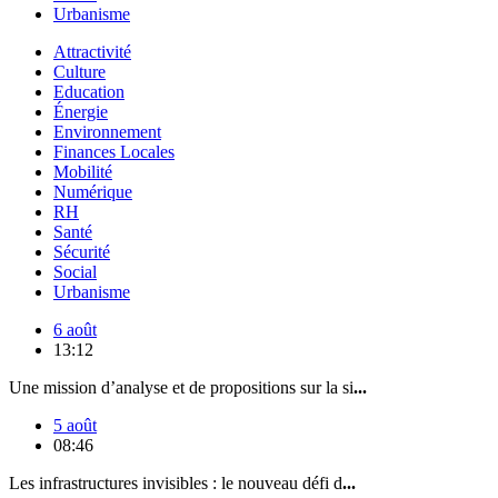
Urbanisme
Attractivité
Culture
Education
Énergie
Environnement
Finances Locales
Mobilité
Numérique
RH
Santé
Sécurité
Social
Urbanisme
6 août
13:12
Une mission d’analyse et de propositions sur la si
...
5 août
08:46
Les infrastructures invisibles : le nouveau défi d
...