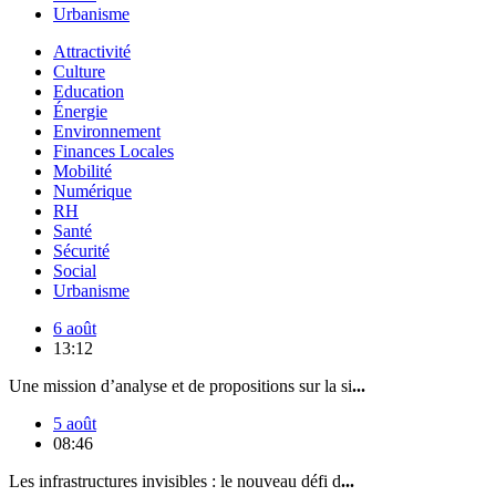
Urbanisme
Attractivité
Culture
Education
Énergie
Environnement
Finances Locales
Mobilité
Numérique
RH
Santé
Sécurité
Social
Urbanisme
6 août
13:12
Une mission d’analyse et de propositions sur la si
...
5 août
08:46
Les infrastructures invisibles : le nouveau défi d
...