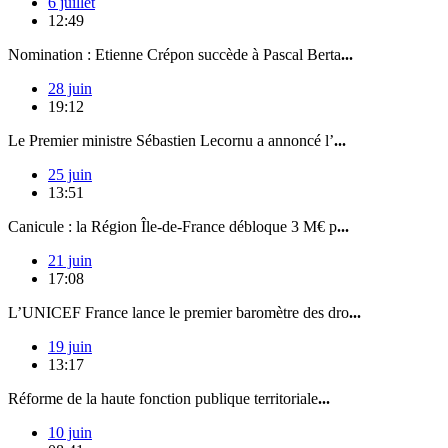
6 juillet
12:49
Nomination : Etienne Crépon succède à Pascal Berta
...
28 juin
19:12
Le Premier ministre Sébastien Lecornu a annoncé l’
...
25 juin
13:51
Canicule : la Région Île-de-France débloque 3 M€ p
...
21 juin
17:08
L’UNICEF France lance le premier baromètre des dro
...
19 juin
13:17
Réforme de la haute fonction publique territoriale
...
10 juin