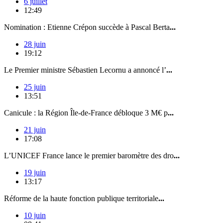
6 juillet
12:49
Nomination : Etienne Crépon succède à Pascal Berta
...
28 juin
19:12
Le Premier ministre Sébastien Lecornu a annoncé l’
...
25 juin
13:51
Canicule : la Région Île-de-France débloque 3 M€ p
...
21 juin
17:08
L’UNICEF France lance le premier baromètre des dro
...
19 juin
13:17
Réforme de la haute fonction publique territoriale
...
10 juin