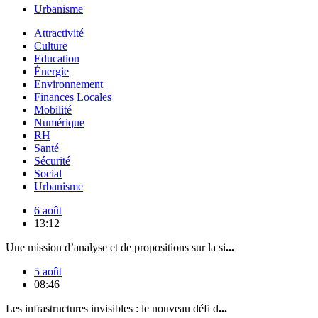
Urbanisme
Attractivité
Culture
Education
Énergie
Environnement
Finances Locales
Mobilité
Numérique
RH
Santé
Sécurité
Social
Urbanisme
6 août
13:12
Une mission d’analyse et de propositions sur la si
...
5 août
08:46
Les infrastructures invisibles : le nouveau défi d
...