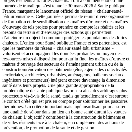
projets résilients aux fortes chaleurs. Tout a commencé lors d’une
journée de travail qui s’est tenue le 30 mars 2026 à Santé publique
France, marquant le lancement officiel du réseau « chaleur-santé-
bâti-urbanisme ». Cette journée a permis de réunir divers organismes
de formation et de sensibilisation des maîtres d’œuvre et des maîtres
d’ouvrage de tels projets pour prendre en compte les réalités et les
besoins du terrain et d’envisager des actions qui permettent
d’atteindre un objectif commun : protéger les populations des fortes
chaleurs. L’enjeu pour Santé publique France et ses partenaires, est
que les membres du réseau « chaleur-santé-bâti-urbanisme »
valorisent et accompagnent les données probantes au moyen des
ressources mises à disposition pour qu’in fine, les maîtres d’œuvre et
maîtres d’ouvrage des secteurs de l’aménagement urbain ou de la
construction/rénovation des bâtiments (élus, agents des collectivités
territoriales, architectes, urbanistes, aménageurs, bailleurs sociaux,
ingénieurs et promoteurs) intègrent encore davantage la dimension
santé dans leurs projets. Une plus grande appropriation de la
problématique de santé publique favorisera ainsi des arbitrages plus
protecteurs vis-à-vis de la santé, tandis qu’actuellement c’est surtout
le confort d’été qui est pris en compte pour solutionner les passoires
thermiques. Un critère important mais jugé insuffisant pour assurer
une qualité de séjour dans un lieu en bonne santé durant les vagues
de chaleur. L’objectif ? contribuer à la construction de bâtiments et
de villes résilients face à la chaleur, en complément des actions de
prévention, de promotion de la santé et de gestion.