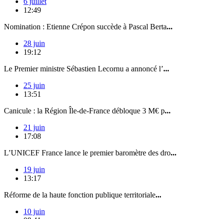
6 juillet
12:49
Nomination : Etienne Crépon succède à Pascal Berta
...
28 juin
19:12
Le Premier ministre Sébastien Lecornu a annoncé l’
...
25 juin
13:51
Canicule : la Région Île-de-France débloque 3 M€ p
...
21 juin
17:08
L’UNICEF France lance le premier baromètre des dro
...
19 juin
13:17
Réforme de la haute fonction publique territoriale
...
10 juin