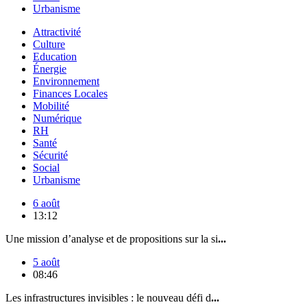
Urbanisme
Attractivité
Culture
Education
Énergie
Environnement
Finances Locales
Mobilité
Numérique
RH
Santé
Sécurité
Social
Urbanisme
6 août
13:12
Une mission d’analyse et de propositions sur la si
...
5 août
08:46
Les infrastructures invisibles : le nouveau défi d
...