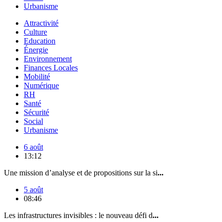
Urbanisme
Attractivité
Culture
Education
Énergie
Environnement
Finances Locales
Mobilité
Numérique
RH
Santé
Sécurité
Social
Urbanisme
6 août
13:12
Une mission d’analyse et de propositions sur la si
...
5 août
08:46
Les infrastructures invisibles : le nouveau défi d
...