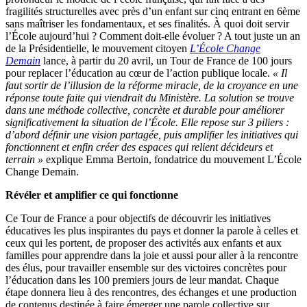
fragilités structurelles avec près d’un enfant sur cinq entrant en 6ème
sans maîtriser les fondamentaux, et ses finalités. À quoi doit servir
l’École aujourd’hui ? Comment doit-elle évoluer ? A tout juste un an
de la Présidentielle, le mouvement citoyen
L’École Change
Demain
lance, à partir du 20 avril, un Tour de France de 100 jours
pour replacer l’éducation au cœur de l’action publique locale.
« Il
faut sortir de l’illusion de la réforme miracle, de la croyance en une
réponse toute faite qui viendrait du Ministère. La solution se trouve
dans une méthode collective, concrète et durable pour améliorer
significativement la situation de l’École. Elle repose sur 3 piliers :
d’abord définir une vision partagée, puis amplifier les initiatives qui
fonctionnent et enfin créer des espaces qui relient décideurs et
terrain »
explique Emma Bertoin, fondatrice du mouvement L’École
Change Demain.
R
évéler et amplifier ce qui fonctionne
Ce Tour de France a pour objectifs de découvrir les initiatives
éducatives les plus inspirantes du pays et donner la parole à celles et
ceux qui les portent, de proposer des activités aux enfants et aux
familles pour apprendre dans la joie et aussi pour aller à la rencontre
des élus, pour travailler ensemble sur des victoires concrètes pour
l’éducation dans les 100 premiers jours de leur mandat. Chaque
étape donnera lieu à des rencontres, des échanges et une production
de contenus destinée à faire émerger une parole collective sur