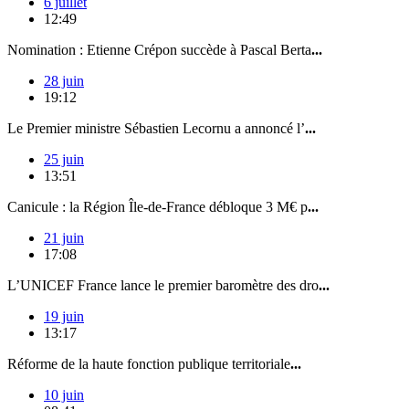
6 juillet
12:49
Nomination : Etienne Crépon succède à Pascal Berta
...
28 juin
19:12
Le Premier ministre Sébastien Lecornu a annoncé l’
...
25 juin
13:51
Canicule : la Région Île-de-France débloque 3 M€ p
...
21 juin
17:08
L’UNICEF France lance le premier baromètre des dro
...
19 juin
13:17
Réforme de la haute fonction publique territoriale
...
10 juin