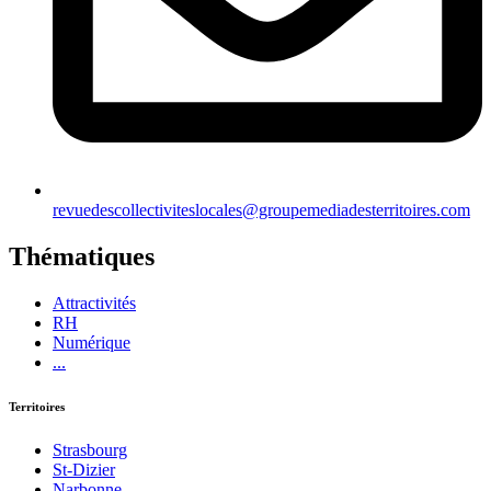
revuedescollectiviteslocales@groupemediadesterritoires.com
Thématiques
Attractivités
RH
Numérique
...
Territoires
Strasbourg
St-Dizier
Narbonne