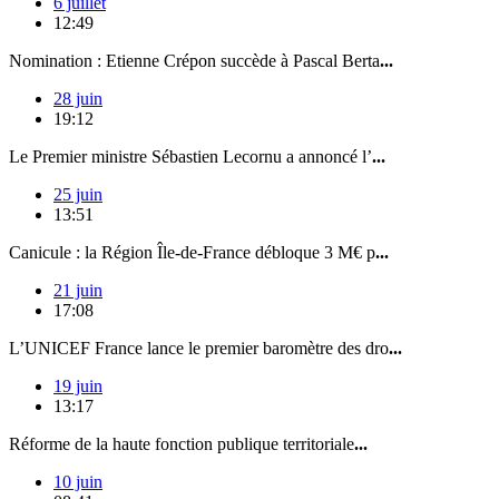
6 juillet
12:49
Nomination : Etienne Crépon succède à Pascal Berta
...
28 juin
19:12
Le Premier ministre Sébastien Lecornu a annoncé l’
...
25 juin
13:51
Canicule : la Région Île-de-France débloque 3 M€ p
...
21 juin
17:08
L’UNICEF France lance le premier baromètre des dro
...
19 juin
13:17
Réforme de la haute fonction publique territoriale
...
10 juin