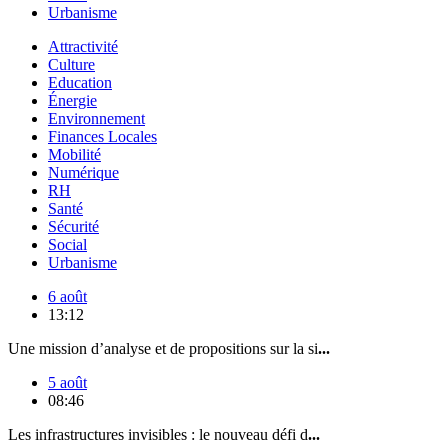
Urbanisme
Attractivité
Culture
Education
Énergie
Environnement
Finances Locales
Mobilité
Numérique
RH
Santé
Sécurité
Social
Urbanisme
6 août
13:12
Une mission d’analyse et de propositions sur la si
...
5 août
08:46
Les infrastructures invisibles : le nouveau défi d
...