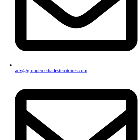
adv@groupemediadesterritoires.com