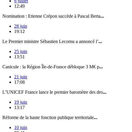
6 juillet
12:49
Nomination : Etienne Crépon succède à Pascal Berta
...
28 juin
19:12
Le Premier ministre Sébastien Lecornu a annoncé l’
...
25 juin
13:51
Canicule : la Région Île-de-France débloque 3 M€ p
...
21 juin
17:08
L’UNICEF France lance le premier baromètre des dro
...
19 juin
13:17
Réforme de la haute fonction publique territoriale
...
10 juin