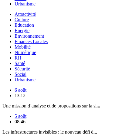
Urbanisme
Attractivité
Culture
Education
Énergie
Environnement
Finances Locales
Mobilité
Numérique
RH
Santé
Sécurité
Social
Urbanisme
6 août
13:12
Une mission d’analyse et de propositions sur la si
...
5 août
08:46
Les infrastructures invisibles : le nouveau défi d
...