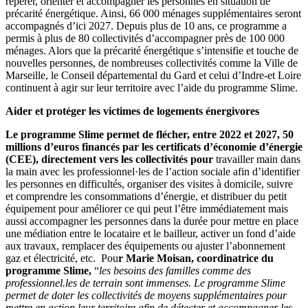
repérer, orienter et accompagner les personnes en situation de
précarité énergétique. Ainsi, 66 000 ménages supplémentaires seront
accompagnés d’ici 2027. Depuis plus de 10 ans, ce programme a
permis à plus de 80 collectivités d’accompagner près de 100 000
ménages. Alors que la précarité énergétique s’intensifie et touche de
nouvelles personnes, de nombreuses collectivités comme la Ville de
Marseille, le Conseil départemental du Gard et celui d’Indre-et Loire
continuent à agir sur leur territoire avec l’aide du programme Slime.
Aider et protéger les victimes de logements énergivores
Le programme Slime permet de flécher, entre 2022 et 2027, 50
millions d’euros financés par les certificats d’économie d’énergie
(CEE), directement vers les collectivités pour
travailler main dans
la main avec les professionnel·les de l’action sociale afin d’identifier
les personnes en difficultés, organiser des visites à domicile, suivre
et comprendre les consommations d’énergie, et distribuer du petit
équipement pour améliorer ce qui peut l’être immédiatement mais
aussi accompagner les personnes dans la durée pour mettre en place
une médiation entre le locataire et le bailleur, activer un fond d’aide
aux travaux, remplacer des équipements ou ajuster l’abonnement
gaz et électricité, etc. Pou
r Marie Moisan, coordinatrice du
programme Slime,
“
les besoins des familles comme des
professionnel.les de terrain sont immenses. Le programme Slime
permet de doter les collectivités de moyens supplémentaires pour
mettre en action leur territoire afin de détecter et accompagner les