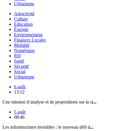
Urbanisme
Attractivité
Culture
Education
Énergie
Environnement
Finances Locales
Mobilité
Numérique
RH
Santé
Sécurité
Social
Urbanisme
6 août
13:12
Une mission d’analyse et de propositions sur la si
...
5 août
08:46
Les infrastructures invisibles : le nouveau défi d
...