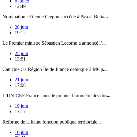
6 juillet
12:49
Nomination : Etienne Crépon succède à Pascal Berta
...
28 juin
19:12
Le Premier ministre Sébastien Lecornu a annoncé l’
...
25 juin
13:51
Canicule : la Région Île-de-France débloque 3 M€ p
...
21 juin
17:08
L’UNICEF France lance le premier baromètre des dro
...
19 juin
13:17
Réforme de la haute fonction publique territoriale
...
10 juin